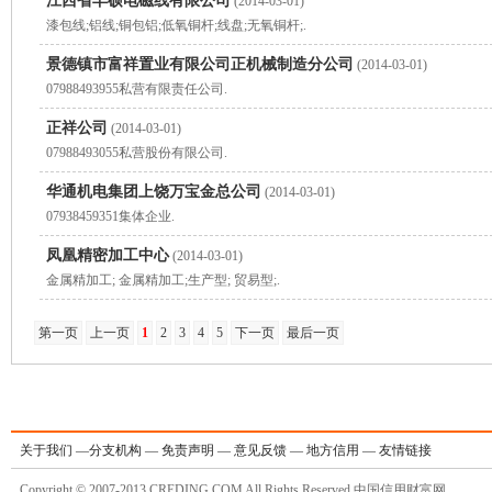
江西省丰硕电磁线有限公司
(2014-03-01)
漆包线;铝线;铜包铝;低氧铜杆;线盘;无氧铜杆;.
景德镇市富祥置业有限公司正机械制造分公司
(2014-03-01)
07988493955私营有限责任公司.
正祥公司
(2014-03-01)
07988493055私营股份有限公司.
华通机电集团上饶万宝金总公司
(2014-03-01)
07938459351集体企业.
凤凰精密加工中心
(2014-03-01)
金属精加工; 金属精加工;生产型; 贸易型;.
第一页
上一页
1
2
3
4
5
下一页
最后一页
关于我们
—
分支机构
—
免责声明
—
意见反馈
—
地方信用
—
友情链接
Copyright © 2007-2013 CREDING.COM All Rights Reserved 中国信用财富网