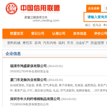
企业名称
镇江
驻马店
孝
联盟首页
登记公司
认领公司
发布信息
评价公
塑料机械
摩托车
咨询
汽车内饰
福利
开关
冶金矿产
防盗报警
纺织、皮革
企业信息
福清市鸿盛家俱有限公司
(2014-03-01)
59183922765中外合资经营企业.
厦门市龙御兴业有限公司
(2014-03-01)
自动喷香机; 灭蚊器; 香熏; 空气净化器; 离子排毒机; 皂液器; 减肥用品; 美容产
件; 熏香产品; OTC; 酒店保洁用品; 礼品; 空气清新剂; 泡脚排毒机、; DIY美甲机; 
深圳市年大利纤维棉制品有限公司
(2014-03-01)
75528056190私营有限责任公司.