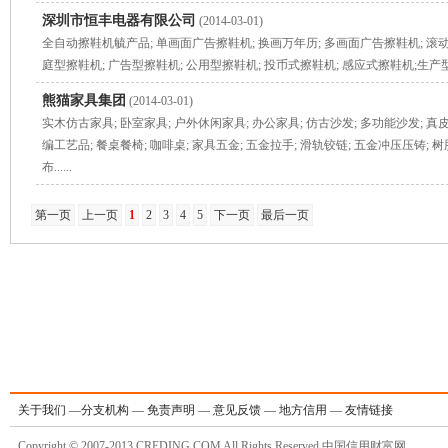
深圳市恒丰电器有限公司
(2014-03-01)
全自动擦鞋机毓产品; 单画面广告擦鞋机; 换画万年历; 多画面广告擦鞋机; 滚动
庭型擦鞋机; 广告型擦鞋机; 公用型擦鞋机; 投币式擦鞋机; 感应式擦鞋机;生产型;
熊猫家具集团
(2014-03-01)
实木仿古家具; 卧室家具; 户外休闲家具; 办公家具; 仿古沙发; 多功能沙发; 真皮
编工艺品; 餐桌餐椅; 咖啡桌; 家具五金; 五金拉手; 滑轨铰链; 五金冲压压铸; 
布......
第一页
上一页
1
2
3
4
5
下一页
最后一页
关于我们
—
分支机构
—
免责声明
—
意见反馈
—
地方信用
—
友情链接
Copyright © 2007-2013 CREDING.COM All Rights Reserved 中国信用财富网